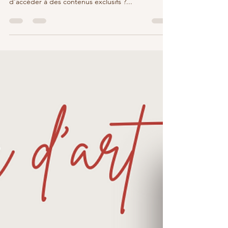
Envie de soutenir mon travail artistique et
d'accéder à des contenus exclusifs ?...